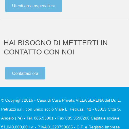
Utenti area ospedaliera
HAI BISOGNO DI METTERTI IN
CONTATTO CON NOI
Contattaci ora
© Copyright 2016 - Casa di Cura Privata VILLA SERENA del Dr. L.
Petruzzi s.r.l. con unico socio Viale L. Petruzzi, 42 - 65013 Città S.
Angelo (Pe) - Tel. 085.95901 - Fax 085.9590206 Capitale sociale
€1.040.000,00 i.v. - P.IVA 01220790685 - C.F. e Registro Imprese