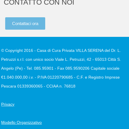
CONTATTO CON NOI
Contattaci ora
© Copyright 2016 - Casa di Cura Privata VILLA SERENA del Dr. L.
Petruzzi s.r.l. con unico socio Viale L. Petruzzi, 42 - 65013 Città S.
Angelo (Pe) - Tel. 085.95901 - Fax 085.9590206 Capitale sociale
€1.040.000,00 i.v. - P.IVA 01220790685 - C.F. e Registro Imprese
Pescara 01339360065 - CCIAA n. 76818
Privacy
Modello Organizzativo