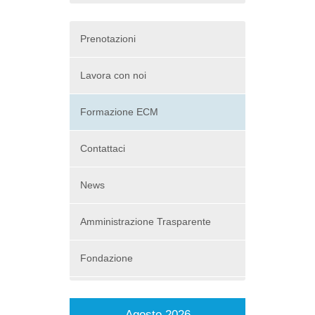
Prenotazioni
Lavora con noi
Formazione ECM
Contattaci
News
Amministrazione Trasparente
Fondazione
Agosto 2026
Set
Nov
Dic
Ge
Ot