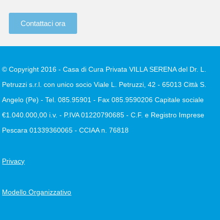
sopraindicate.
Le richieste di esercizio dei diritti previsti ai sensi degli
Contattaci ora
artt. 15 e ss del Regolamento (ad esempio, accesso,
cancellazione, aggiornamento, rettificazione,
integrazione, ecc.) possono essere rivolte al Titolare o
© Copyright 2016 - Casa di Cura Privata VILLA SERENA del Dr. L.
al Responsabile della protezione dei dati di Villa
Petruzzi s.r.l. con unico socio Viale L. Petruzzi, 42 - 65013 Città S.
Serena, contattabile al numero +39 0859590629, fax
+39 0859590206, nonché all’indirizzo e-mail
Angelo (Pe) - Tel. 085.95901 - Fax 085.9590206 Capitale sociale
privacy@villaserena.it.
€1.040.000,00 i.v. - P.IVA 01220790685 - C.F. e Registro Imprese
Il Titolare Le ricorda, infine, che Lei ha il diritto di
Pescara 01339360065 - CCIAA n. 76818
proporre reclamo al Garante per la protezione dei dati
personali (www.garanteprivacy.it), come previsto
Privacy
dall'art. 77 del Regolamento stesso, o di adire le
opportune sedi giudiziarie (art. 79 del Regolamento).”
Modello Organizzativo