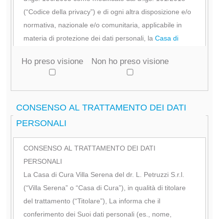
(“Codice della privacy”) e di ogni altra disposizione e/o
normativa, nazionale e/o comunitaria, applicabile in
materia di protezione dei dati personali, la
Casa di
Cura Villa Serena del dr. L. Petruzzi S.r.l.
(“Villa
Ho preso visione
Non ho preso visione
Serena” o “Casa di Cura”), in persona del suo legale
rappresentante pro tempore, con sede in viale L.
Petruzzi 42, 65013 Città S. Angelo (PE), tel. 085-
95901, fax 085-9590206, in qualità di titolare del
CONSENSO AL TRATTAMENTO DEI DATI
trattamento (“Titolare”), La informa che i dati personali,
PERSONALI
ivi inclusi i dati “particolari” di cui all’art. 9 del
Regolamento (in dettaglio, stato di salute, vita e/o
CONSENSO AL TRATTAMENTO DEI DATI
orientamento sessuale) da Lei forniti in sede di
PERSONALI
compilazione del form di cui sopra (“Dati”), potranno
La Casa di Cura Villa Serena del dr. L. Petruzzi S.r.l.
formare oggetto di trattamento nel rispetto di quanto
(“Villa Serena” o “Casa di Cura”), in qualità di titolare
segue.
del trattamento (“Titolare”), La informa che il
Il Titolare raccoglie e tratta i Dati (es., nome, cognome,
conferimento dei Suoi dati personali (es., nome,