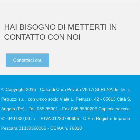
HAI BISOGNO DI METTERTI IN
CONTATTO CON NOI
Contattaci ora
© Copyright 2016 - Casa di Cura Privata VILLA SERENA del Dr. L.
Petruzzi s.r.l. con unico socio Viale L. Petruzzi, 42 - 65013 Città S.
Angelo (Pe) - Tel. 085.95901 - Fax 085.9590206 Capitale sociale
€1.040.000,00 i.v. - P.IVA 01220790685 - C.F. e Registro Imprese
Pescara 01339360065 - CCIAA n. 76818