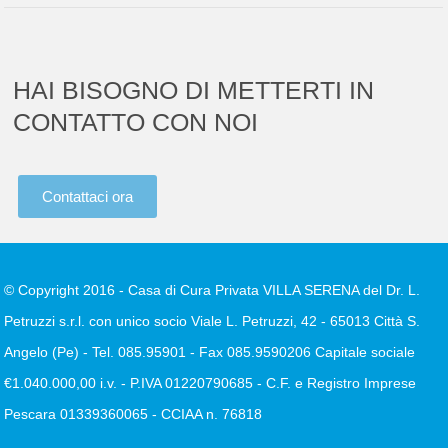
HAI BISOGNO DI METTERTI IN
CONTATTO CON NOI
Contattaci ora
© Copyright 2016 - Casa di Cura Privata VILLA SERENA del Dr. L.
Petruzzi s.r.l. con unico socio Viale L. Petruzzi, 42 - 65013 Città S.
Angelo (Pe) - Tel. 085.95901 - Fax 085.9590206 Capitale sociale
€1.040.000,00 i.v. - P.IVA 01220790685 - C.F. e Registro Imprese
Pescara 01339360065 - CCIAA n. 76818