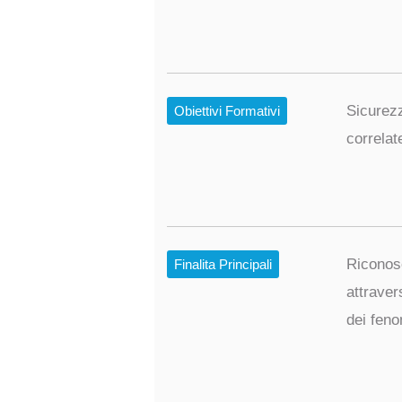
Sicurezz
Obiettivi Formativi
correlat
Riconosc
Finalita Principali
attraver
dei feno