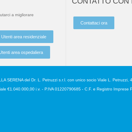
CONTATTO CON 
utarci a migliorare
Contattaci ora
Utenti area residenziale
Utenti area ospedaliera
A SERENA del Dr. L. Petruzzi s.r.l. con unico socio Viale L. Petruzzi, 4
ale €1.040.000,00 i.v. - P.IVA 01220790685 - C.F. e Registro Impres