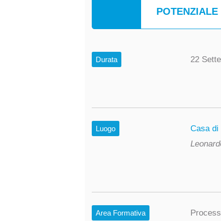
POTENZIALE 
22 Sett
Durata
Casa di
Luogo
Leonard
Proces
Area Formativa