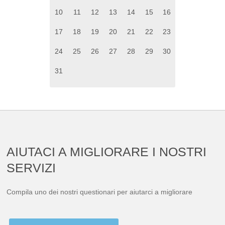
10
11
12
13
14
15
16
14
12
16
14
11
15
13
17
15
12
16
14
18
16
13
17
18
19
20
21
22
23
21
19
23
21
18
22
20
24
22
19
23
21
25
23
20
24
25
26
27
28
29
30
28
26
30
28
25
29
27
29
26
30
28
30
27
31
AIUTACI A MIGLIORARE I NOSTRI
SERVIZI
Compila uno dei nostri questionari per aiutarci a migliorare