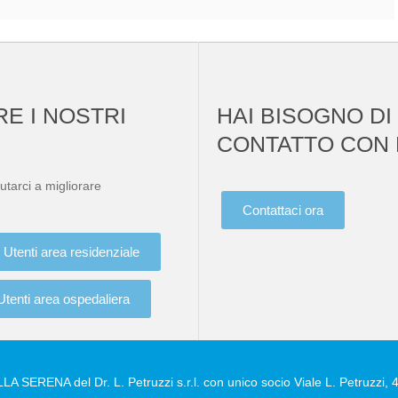
RE I NOSTRI
HAI BISOGNO DI
CONTATTO CON 
utarci a migliorare
Contattaci ora
Utenti area residenziale
Utenti area ospedaliera
A SERENA del Dr. L. Petruzzi s.r.l. con unico socio Viale L. Petruzzi, 4