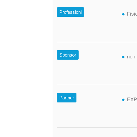
Professioni
Fisi
Sponsor
non 
Partner
EXP