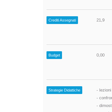
21,9
Crediti Assegnati
0,00
Budget
- lezion
Strategie Didattiche
- confro
- dimost