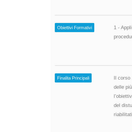
1 - Appl
Obiettivi Formativi
procedu
Il corso
Finalita Principali
delle pi
l’obietti
del dist
riabilita