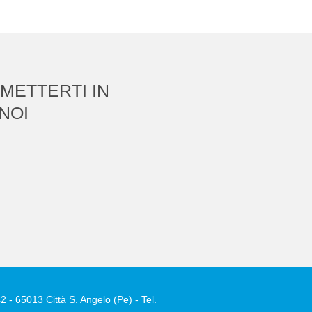
 METTERTI IN
NOI
2 - 65013 Città S. Angelo (Pe) - Tel.