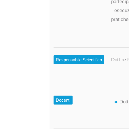
partecip
- esecuzi
pratiche
Dott.re
Responsabile Scientifico
Docenti
Dott