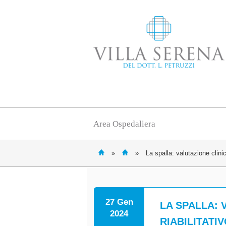
Area Ospedaliera
»
»
La spalla: valutazione clinic
27 Gen
LA SPALLA: 
2024
RIABILITATI