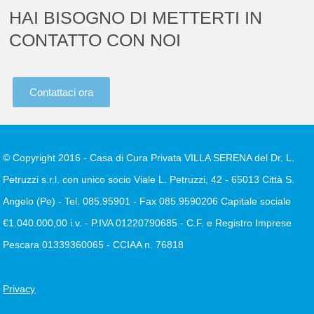
HAI BISOGNO DI METTERTI IN
CONTATTO CON NOI
Contattaci ora
© Copyright 2016 - Casa di Cura Privata VILLA SERENA del Dr. L.
Petruzzi s.r.l. con unico socio Viale L. Petruzzi, 42 - 65013 Città S.
Angelo (Pe) - Tel. 085.95901 - Fax 085.9590206 Capitale sociale
€1.040.000,00 i.v. - P.IVA 01220790685 - C.F. e Registro Imprese
Pescara 01339360065 - CCIAA n. 76818
Privacy