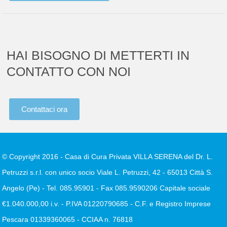
HAI BISOGNO DI METTERTI IN
CONTATTO CON NOI
Contattaci ora
© Copyright 2016 - Casa di Cura Privata VILLA SERENA del Dr. L.
Petruzzi s.r.l. con unico socio Viale L. Petruzzi, 42 - 65013 Città S.
Angelo (Pe) - Tel. 085.95901 - Fax 085.9590206 Capitale sociale
€1.040.000,00 i.v. - P.IVA 01220790685 - C.F. e Registro Imprese
Pescara 01339360065 - CCIAA n. 76818