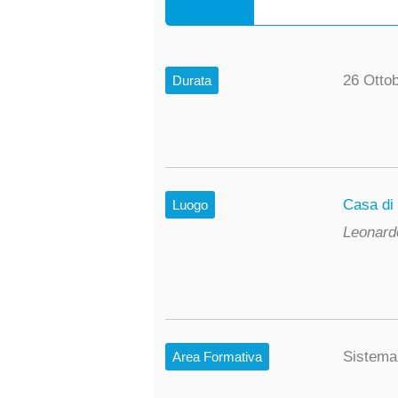
26 Otto
Durata
Casa di
Luogo
Leonard
Sistema
Area Formativa