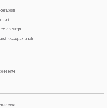
oterapisti
rmieri
co chirurgo
pisti occupazionali
presente
presente