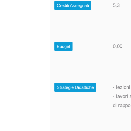
5,3
Crediti Assegnati
0,00
Budget
- lezion
Strategie Didattiche
- lavori
di rappo