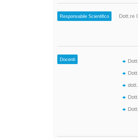
Dott.re 
Responsabile Scientifico
Docenti
Dott
Dott
dott
Dott
Dott