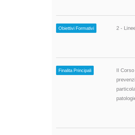
2 - Line
Obiettivi Formativi
Il Corso
Finalita Principali
prevenzi
particol
patologi