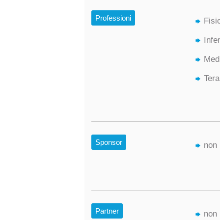
Professioni
Fisi
Infe
Medi
Tera
Sponsor
non 
Partner
non 