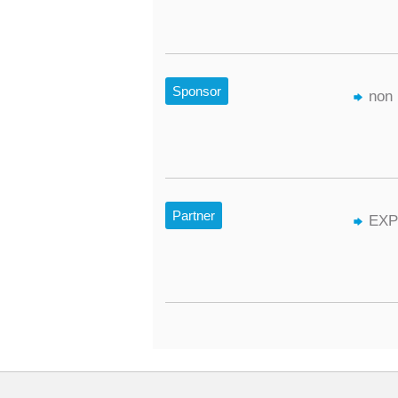
Sponsor
non 
Partner
EXP