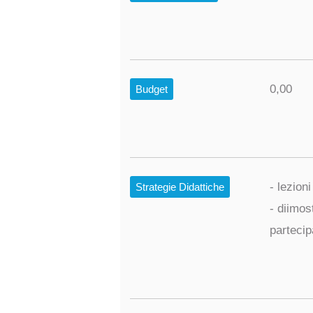
0,00
Budget
- lezion
Strategie Didattiche
- diimos
partecip