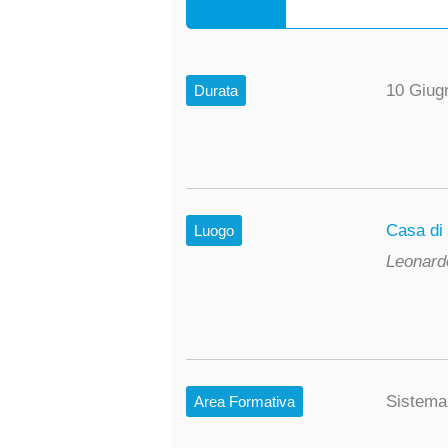
10 Giug
Durata
Casa di
Luogo
Leonard
Sistema
Area Formativa