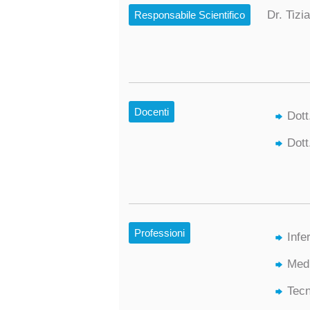
Dr. Tizi
Responsabile Scientifico
Docenti
Dott
Dott
Professioni
Infe
Medi
Tecn