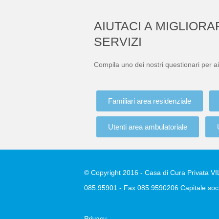
AIUTACI A MIGLIORA
SERVIZI
Compila uno dei nostri questionari per ai
Familiari area residenziale
Utenti area ambulatoriale
© Copyright 2016 - Casa di Cura Privata VILL
085.95901 - Fax 085.9590206 Capitale soci
Privacy