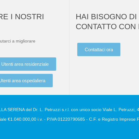
RE I NOSTRI
HAI BISOGNO DI
CONTATTO CON 
utarci a migliorare
Contattaci ora
Utenti area residenziale
Utenti area ospedaliera
A SERENA del Dr. L. Petruzzi s.r.l. con unico socio Viale L. Petruzzi, 4
ale €1.040.000,00 i.v. - P.IVA 01220790685 - C.F. e Registro Impres