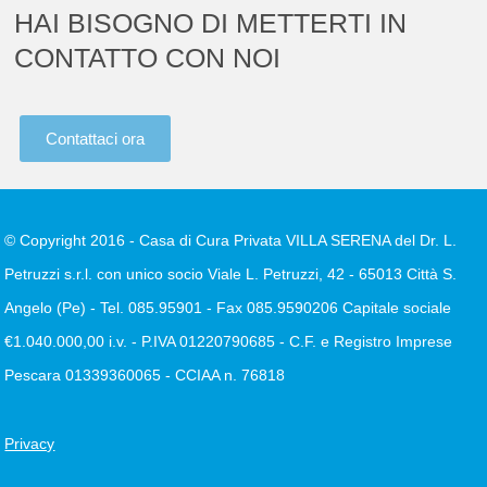
HAI BISOGNO DI METTERTI IN
CONTATTO CON NOI
Contattaci ora
© Copyright 2016 - Casa di Cura Privata VILLA SERENA del Dr. L.
Petruzzi s.r.l. con unico socio Viale L. Petruzzi, 42 - 65013 Città S.
Angelo (Pe) - Tel. 085.95901 - Fax 085.9590206 Capitale sociale
€1.040.000,00 i.v. - P.IVA 01220790685 - C.F. e Registro Imprese
Pescara 01339360065 - CCIAA n. 76818
Privacy