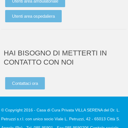
Utenti area ambulatoriale
Utenti area ospedaliera
HAI BISOGNO DI METTERTI IN
CONTATTO CON NOI
Contattaci ora
© Copyright 2016 - Casa di Cura Privata VILLA SERENA del Dr. L.
Petruzzi s.r.l. con unico socio Viale L. Petruzzi, 42 - 65013 Città S.
Angelo (Pe) - Tel. 085.95901 - Fax 085.9590206 Capitale sociale