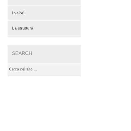
I valori
La struttura
SEARCH