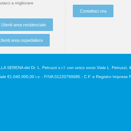
utarci a migliorare
Contattaci ora
Utenti area residenziale
Utenti area ospedaliera
A SERENA del Dr. L. Petruzzi s.r.l. con unico socio Viale L. Petruzzi, 4
ale €1.040.000,00 i.v. - P.IVA 01220790685 - C.F. e Registro Impres