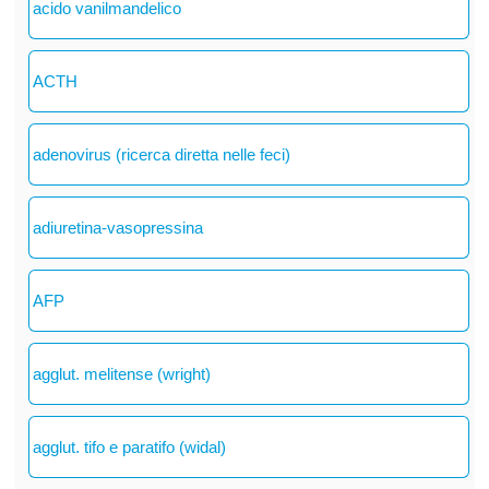
acido vanilmandelico
ACTH
adenovirus (ricerca diretta nelle feci)
adiuretina-vasopressina
AFP
agglut. melitense (wright)
agglut. tifo e paratifo (widal)