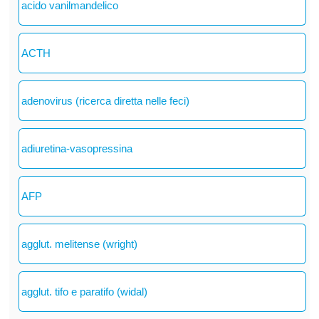
acido vanilmandelico
ACTH
adenovirus (ricerca diretta nelle feci)
adiuretina-vasopressina
AFP
agglut. melitense (wright)
agglut. tifo e paratifo (widal)