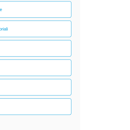
le
riali