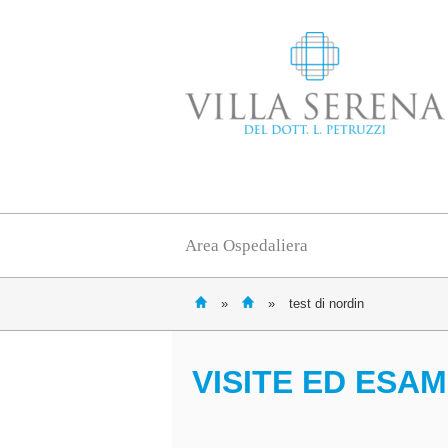
Area Ospedaliera
»
»
test di nordin
VISITE ED ESAM