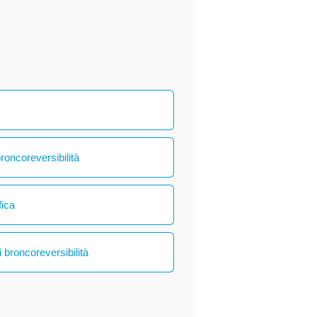
broncoreversibilità
fica
 broncoreversibilità