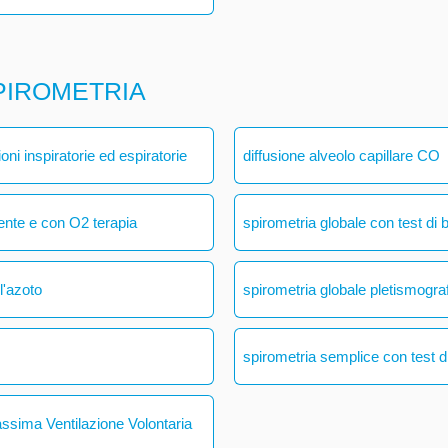
PIROMETRIA
ni inspiratorie ed espiratorie
diffusione alveolo capillare CO
ente e con O2 terapia
spirometria globale con test di 
l'azoto
spirometria globale pletismogra
spirometria semplice con test di
assima Ventilazione Volontaria