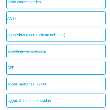
acido vanilmandelico
ACTH
adenovirus (ricerca diretta nelle feci)
adiuretina-vasopressina
AFP
agglut. melitense (wright)
agglut. tifo e paratifo (widal)