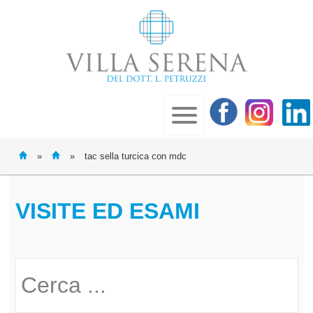
»
»
tac sella turcica con mdc
VISITE ED ESAMI