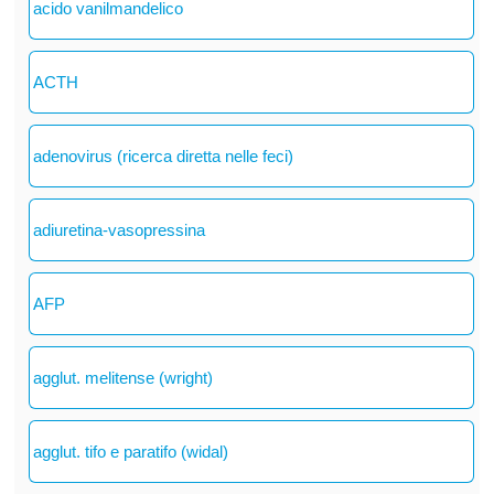
acido vanilmandelico
ACTH
adenovirus (ricerca diretta nelle feci)
adiuretina-vasopressina
AFP
agglut. melitense (wright)
agglut. tifo e paratifo (widal)