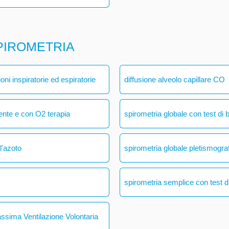
PIROMETRIA
ni inspiratorie ed espiratorie
diffusione alveolo capillare CO
ente e con O2 terapia
spirometria globale con test di 
l'azoto
spirometria globale pletismogra
spirometria semplice con test di
assima Ventilazione Volontaria