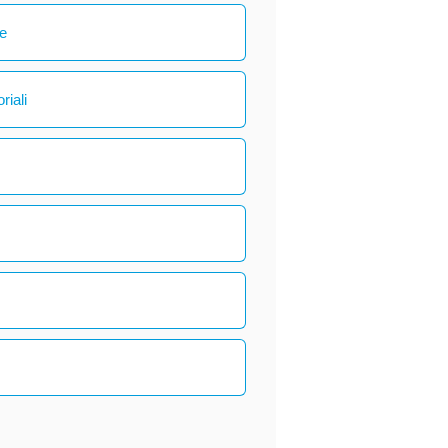
le
riali