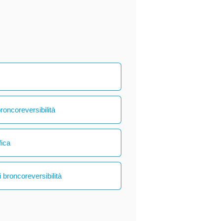
broncoreversibilità
fica
 broncoreversibilità