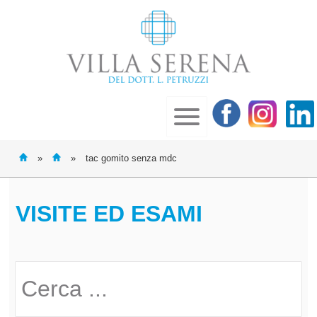
»
»
tac gomito senza mdc
VISITE ED ESAMI