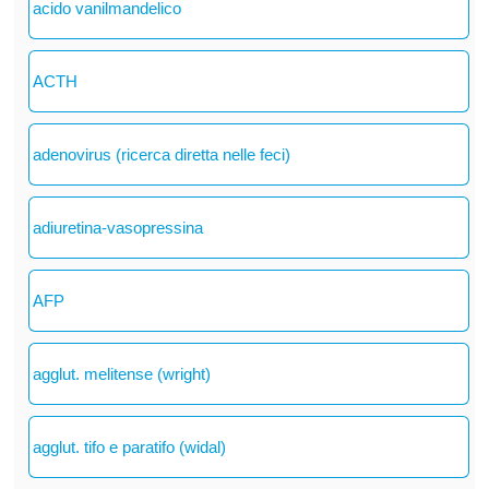
acido vanilmandelico
ACTH
adenovirus (ricerca diretta nelle feci)
adiuretina-vasopressina
AFP
agglut. melitense (wright)
agglut. tifo e paratifo (widal)