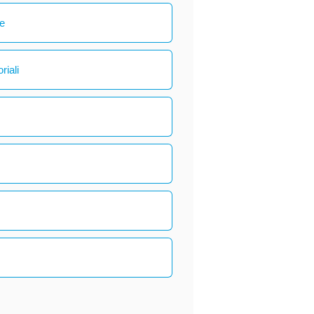
le
riali