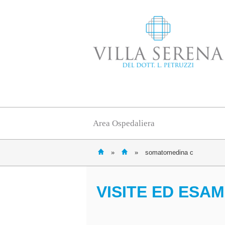
Area Ospedaliera
»
»
somatomedina c
VISITE ED ESAM