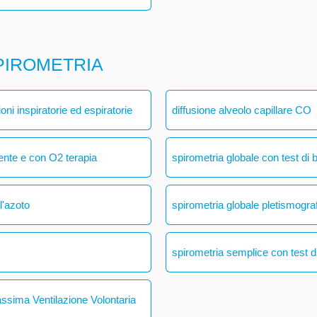
PIROMETRIA
ni inspiratorie ed espiratorie
diffusione alveolo capillare CO
ente e con O2 terapia
spirometria globale con test di 
l'azoto
spirometria globale pletismogra
spirometria semplice con test di
assima Ventilazione Volontaria