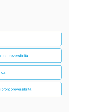
broncoreversibilità
fica
 broncoreversibilità