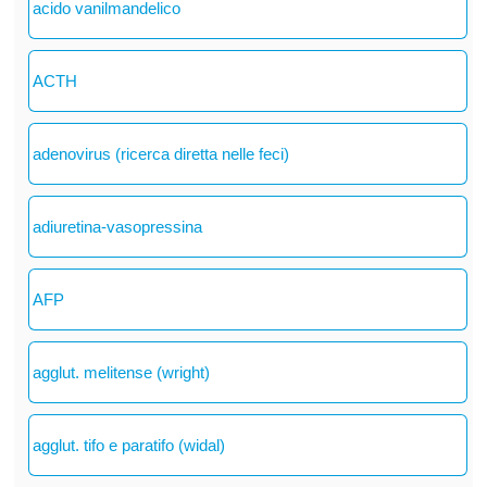
acido vanilmandelico
ACTH
adenovirus (ricerca diretta nelle feci)
adiuretina-vasopressina
AFP
agglut. melitense (wright)
agglut. tifo e paratifo (widal)