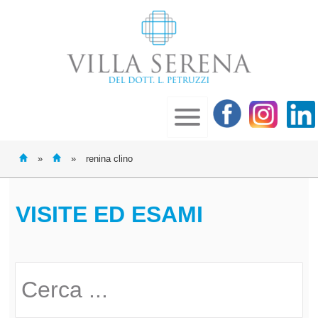
»
»
renina clino
VISITE ED ESAMI