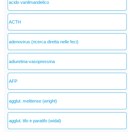
acido vanilmandelico
ACTH
adenovirus (ricerca diretta nelle feci)
adiuretina-vasopressina
AFP
agglut. melitense (wright)
agglut. tifo e paratifo (widal)