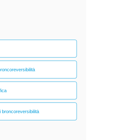
broncoreversibilità
fica
 broncoreversibilità