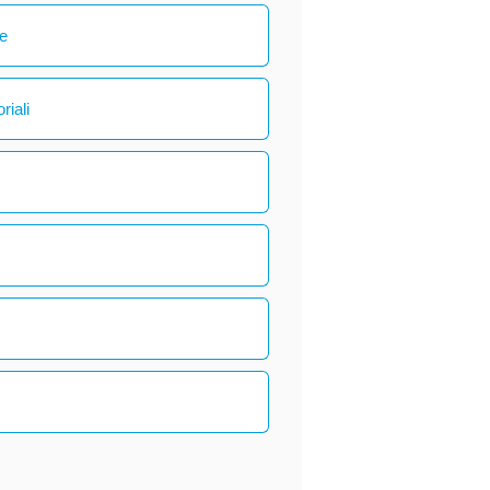
le
riali