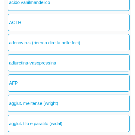
acido vanilmandelico
ACTH
adenovirus (ricerca diretta nelle feci)
adiuretina-vasopressina
AFP
agglut. melitense (wright)
agglut. tifo e paratifo (widal)