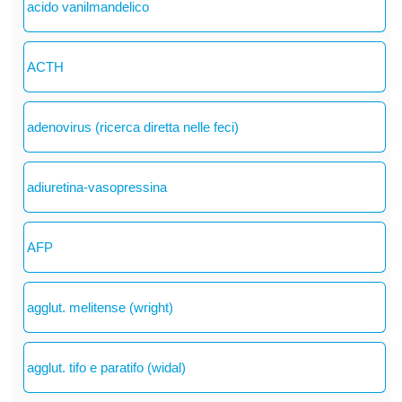
acido vanilmandelico
ACTH
adenovirus (ricerca diretta nelle feci)
adiuretina-vasopressina
AFP
agglut. melitense (wright)
agglut. tifo e paratifo (widal)