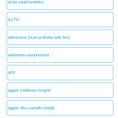
acido vanilmandelico
ACTH
adenovirus (ricerca diretta nelle feci)
adiuretina-vasopressina
AFP
agglut. melitense (wright)
agglut. tifo e paratifo (widal)