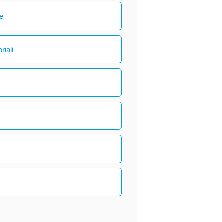
le
riali