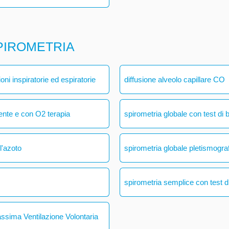
PIROMETRIA
ni inspiratorie ed espiratorie
diffusione alveolo capillare CO
ente e con O2 terapia
spirometria globale con test di 
l'azoto
spirometria globale pletismogra
spirometria semplice con test di
assima Ventilazione Volontaria