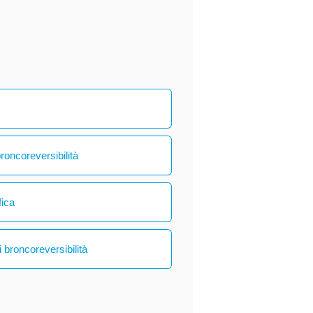
broncoreversibilità
fica
 broncoreversibilità