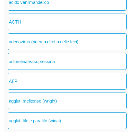
acido vanilmandelico
ACTH
adenovirus (ricerca diretta nelle feci)
adiuretina-vasopressina
AFP
agglut. melitense (wright)
agglut. tifo e paratifo (widal)