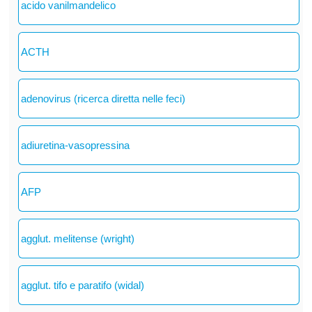
acido vanilmandelico
ACTH
adenovirus (ricerca diretta nelle feci)
adiuretina-vasopressina
AFP
agglut. melitense (wright)
agglut. tifo e paratifo (widal)