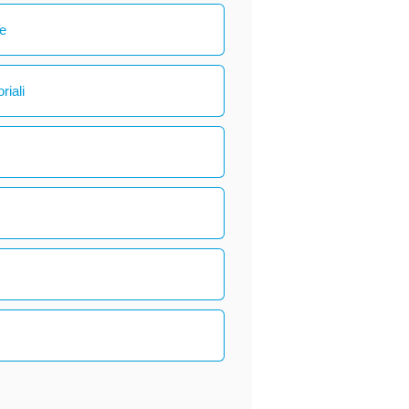
le
riali