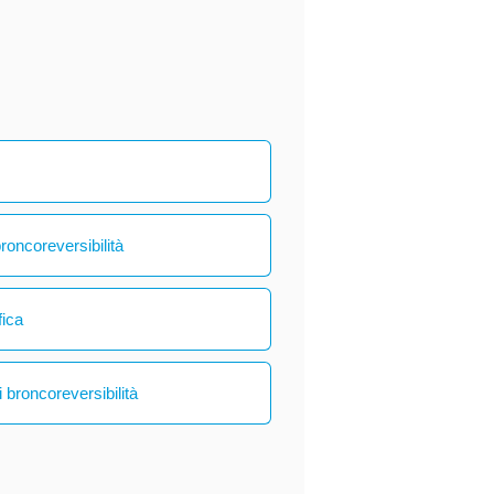
broncoreversibilità
fica
 broncoreversibilità