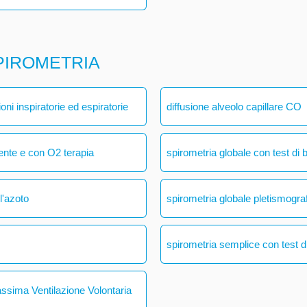
PIROMETRIA
ni inspiratorie ed espiratorie
diffusione alveolo capillare CO
ente e con O2 terapia
spirometria globale con test di 
l'azoto
spirometria globale pletismogra
spirometria semplice con test di
assima Ventilazione Volontaria