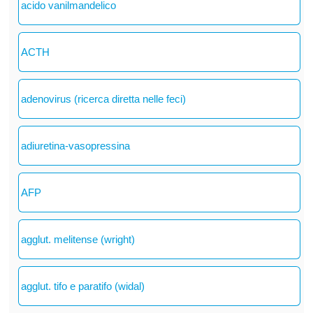
acido vanilmandelico
ACTH
adenovirus (ricerca diretta nelle feci)
adiuretina-vasopressina
AFP
agglut. melitense (wright)
agglut. tifo e paratifo (widal)