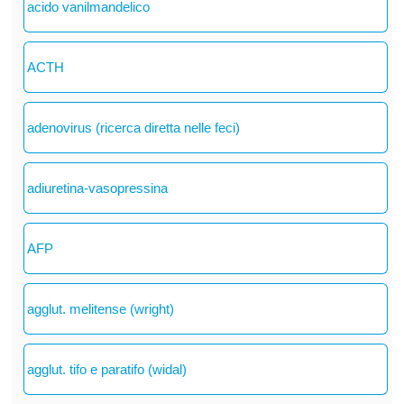
acido vanilmandelico
ACTH
adenovirus (ricerca diretta nelle feci)
adiuretina-vasopressina
AFP
agglut. melitense (wright)
agglut. tifo e paratifo (widal)