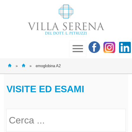
»
»
emoglobina A2
VISITE ED ESAMI