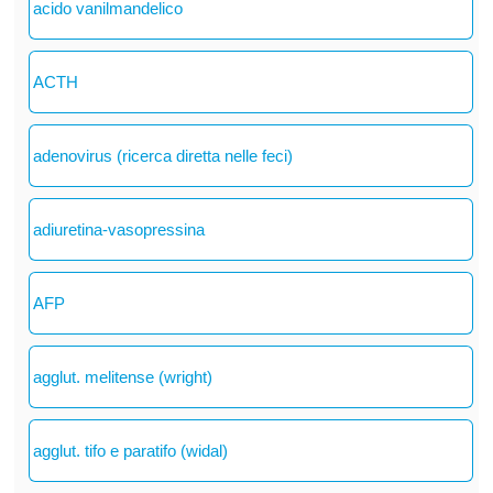
acido vanilmandelico
ACTH
adenovirus (ricerca diretta nelle feci)
adiuretina-vasopressina
AFP
agglut. melitense (wright)
agglut. tifo e paratifo (widal)