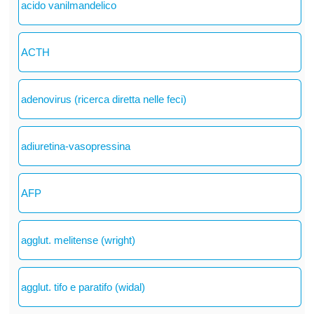
acido vanilmandelico
ACTH
adenovirus (ricerca diretta nelle feci)
adiuretina-vasopressina
AFP
agglut. melitense (wright)
agglut. tifo e paratifo (widal)