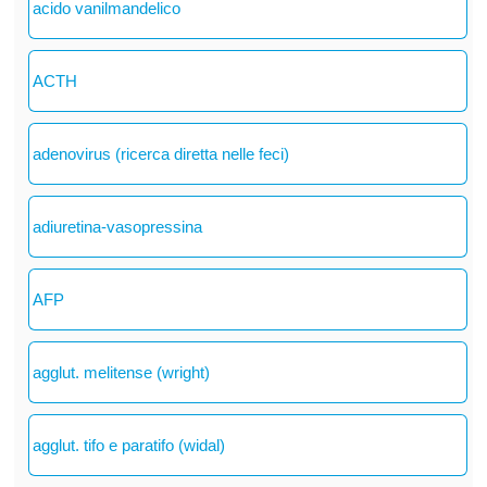
acido vanilmandelico
ACTH
adenovirus (ricerca diretta nelle feci)
adiuretina-vasopressina
AFP
agglut. melitense (wright)
agglut. tifo e paratifo (widal)