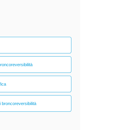
broncoreversibilità
fica
 broncoreversibilità