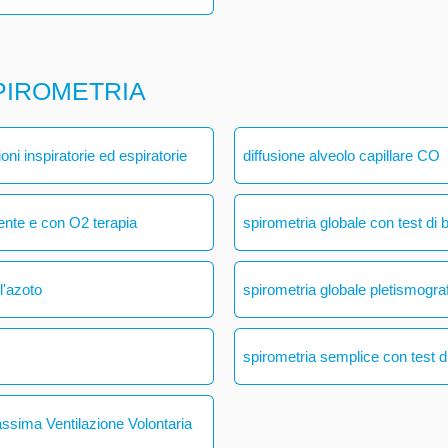
PIROMETRIA
ni inspiratorie ed espiratorie
diffusione alveolo capillare CO
ente e con O2 terapia
spirometria globale con test di 
l'azoto
spirometria globale pletismogra
spirometria semplice con test di
assima Ventilazione Volontaria