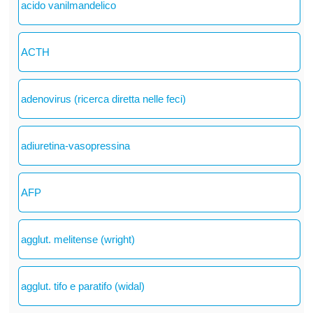
acido vanilmandelico
ACTH
adenovirus (ricerca diretta nelle feci)
adiuretina-vasopressina
AFP
agglut. melitense (wright)
agglut. tifo e paratifo (widal)