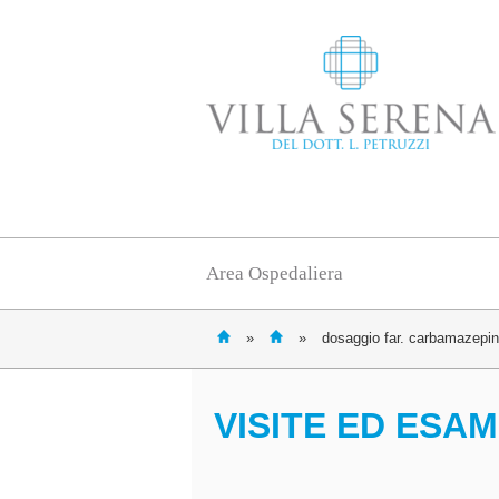
Area Ospedaliera
»
»
dosaggio far. carbamazepi
VISITE ED ESAM