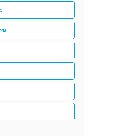
le
riali