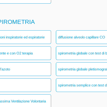
PIROMETRIA
ni inspiratorie ed espiratorie
diffusione alveolo capillare CO
ente e con O2 terapia
spirometria globale con test di 
l'azoto
spirometria globale pletismogra
spirometria semplice con test di
assima Ventilazione Volontaria