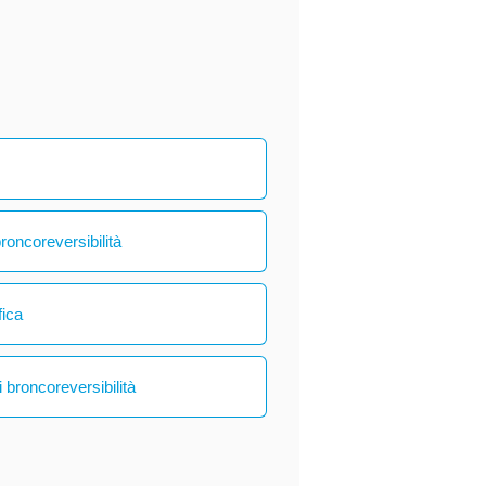
broncoreversibilità
fica
 broncoreversibilità