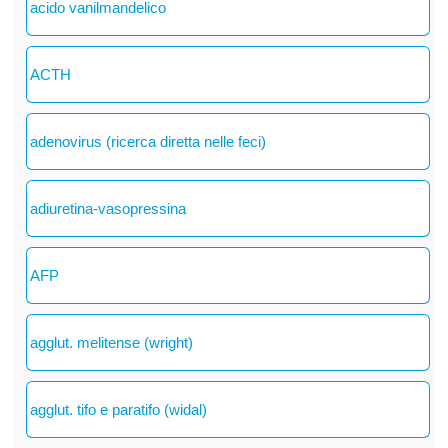
acido vanilmandelico
ACTH
adenovirus (ricerca diretta nelle feci)
adiuretina-vasopressina
AFP
agglut. melitense (wright)
agglut. tifo e paratifo (widal)