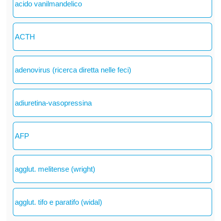
acido vanilmandelico
ACTH
adenovirus (ricerca diretta nelle feci)
adiuretina-vasopressina
AFP
agglut. melitense (wright)
agglut. tifo e paratifo (widal)