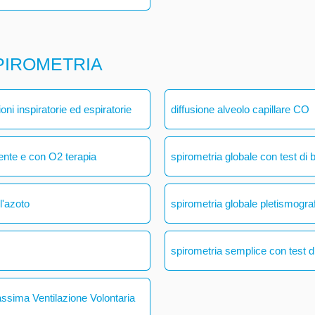
PIROMETRIA
ni inspiratorie ed espiratorie
diffusione alveolo capillare CO
ente e con O2 terapia
spirometria globale con test di 
l'azoto
spirometria globale pletismogra
spirometria semplice con test di
assima Ventilazione Volontaria