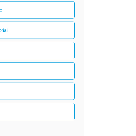
le
riali