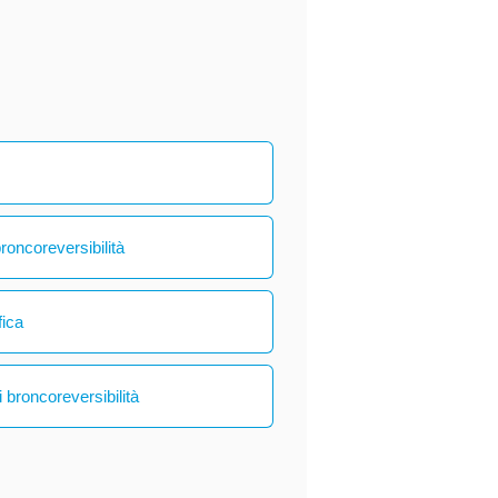
broncoreversibilità
fica
 broncoreversibilità