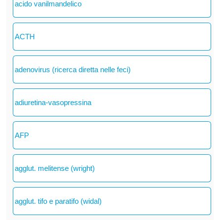
acido vanilmandelico
ACTH
adenovirus (ricerca diretta nelle feci)
adiuretina-vasopressina
AFP
agglut. melitense (wright)
agglut. tifo e paratifo (widal)