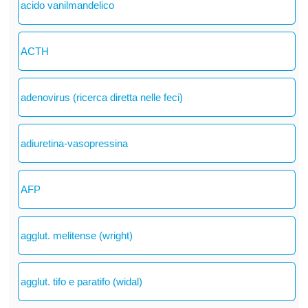
acido vanilmandelico
ACTH
adenovirus (ricerca diretta nelle feci)
adiuretina-vasopressina
AFP
agglut. melitense (wright)
agglut. tifo e paratifo (widal)