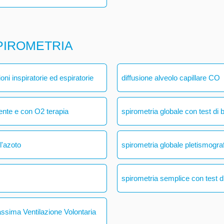
PIROMETRIA
ni inspiratorie ed espiratorie
diffusione alveolo capillare CO
ente e con O2 terapia
spirometria globale con test di 
l'azoto
spirometria globale pletismogra
spirometria semplice con test di
assima Ventilazione Volontaria