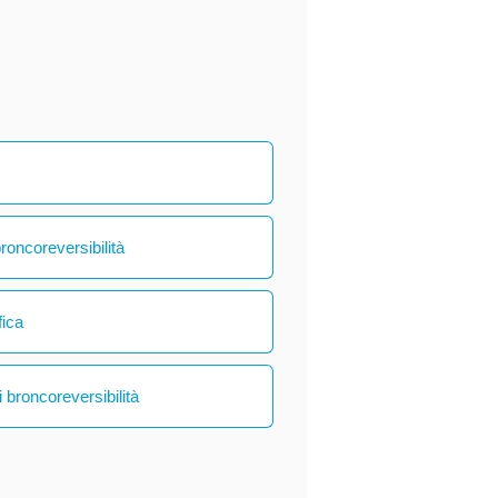
broncoreversibilità
fica
 broncoreversibilità