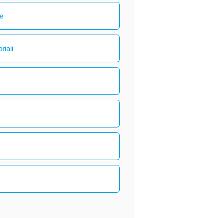
le
riali