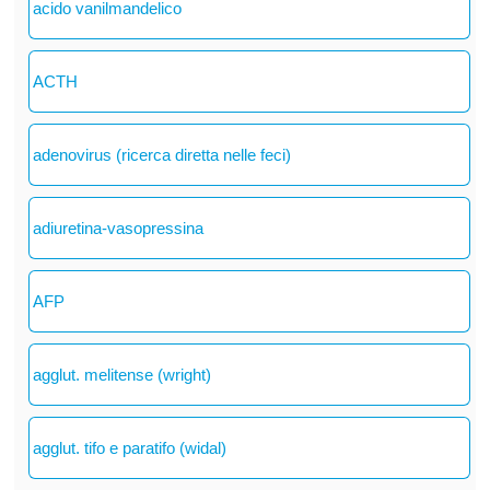
acido vanilmandelico
ACTH
adenovirus (ricerca diretta nelle feci)
adiuretina-vasopressina
AFP
agglut. melitense (wright)
agglut. tifo e paratifo (widal)