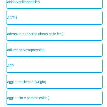
acido vanilmandelico
ACTH
adenovirus (ricerca diretta nelle feci)
adiuretina-vasopressina
AFP
agglut. melitense (wright)
agglut. tifo e paratifo (widal)